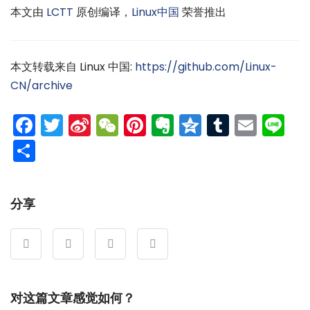
本文由
LCTT
原创编译，
Linux中国
荣誉推出
本文转载来自 Linux 中国:
https://github.com/Linux-
CN/archive
Facebook
Twitter
Sina
WeChat
Pinterest
Evernote
Qzone
Tumblr
Emai
Li
Weibo
分
享
分享
对这篇文章感觉如何？