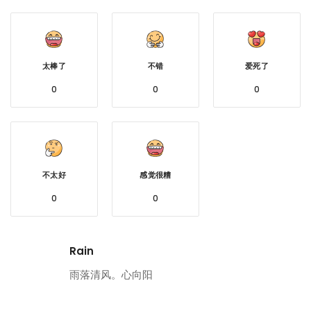
太棒了
不错
爱死了
0
0
0
不太好
感觉很糟
0
0
Rain
雨落清风。心向阳