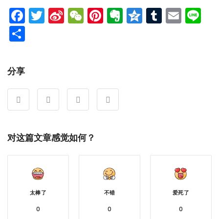
Facebook
Twitter
Sina
WeChat
Pinterest
Evernote
Qzone
Tumblr
Emai
Li
Weibo
分
享
分享
对这篇文章感觉如何？
太棒了
不错
爱死了
0
0
0