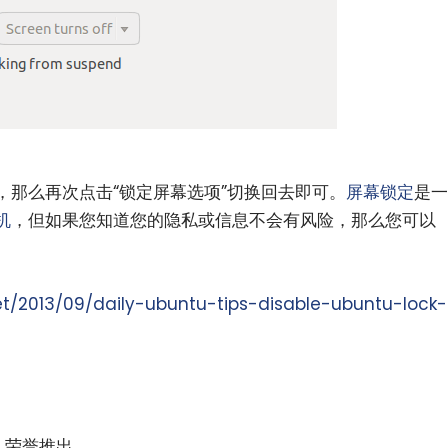
，那么再次点击“锁定屏幕选项”切换回去即可。
屏幕锁定
是一
机
，但如果您知道您的隐私或信息不会有风险，那么您可以
小白观察：Let&apos;s Encrpt 正
更开放的分布式事务 | Fe
过渡到 ISRG Root
升级，更名为 Seata
net/2013/09/daily-ubuntu-tips-disable-ubuntu-lock-
e
荣誉推出