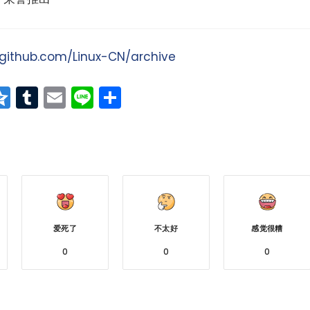
/github.com/Linux-CN/archive
at
erest
vernote
Qzone
Tumblr
Email
Line
分
享
爱死了
不太好
感觉很糟
0
0
0