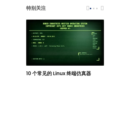
特别关注
scar 品牌
10 个常见的 Linux 终端仿真器
小白观察：Le
过渡到 ISRG