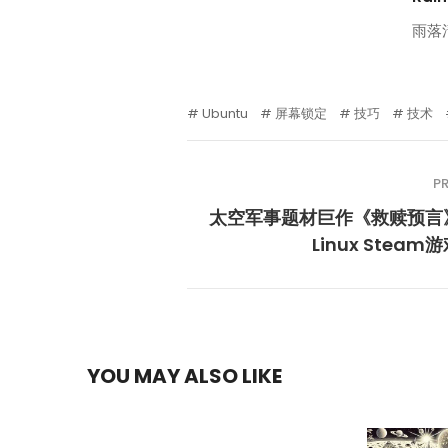
雨落
Ubuntu
屏幕锁定
技巧
技术
P
太空军事题材巨作《救赎预言
Linux Steam
YOU MAY ALSO LIKE