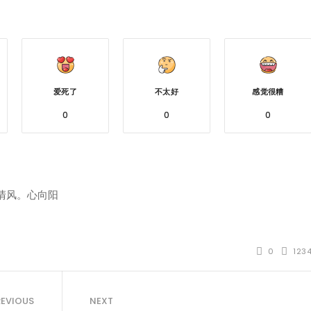
爱死了
不太好
感觉很糟
0
0
0
清风。心向阳
0
123
REVIOUS
NEXT