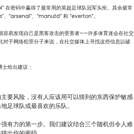
pool” 在密码中赢得了最常用的英超足球队冠军头衔。其余最常
arsenal”、“manutd” 和 “everton”。
很容易发现自己是黑客攻击的受害者——许多体育迷会在社交
此对于网络犯罪分子来说，在社交媒体上寻找这些信息以破
y 博士给出建议：
小白观察：Let&apos;s Encrpt 正
更开放的分布式事务 | Fe
过渡到 ISRG Root
升级，更名为 Seata
的主要风险，没有人应该用可以猜到的东西保护敏感
当地足球队或最喜欢的乐队。
个强有力的第一步。我们建议结合三个随机但令人难
法猜出你的密码。