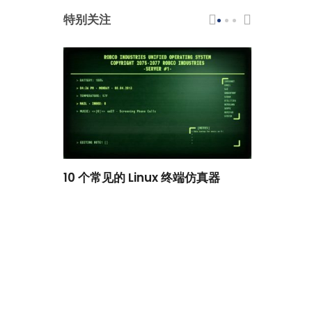
特别关注
scar 品牌
10 个常见的 Linux 终端仿真器
小白观察：Le
过渡到 ISRG