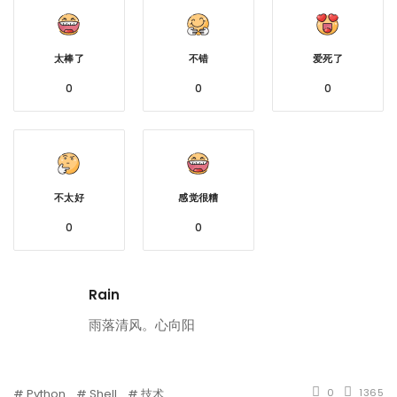
太棒了
不错
爱死了
0
0
0
不太好
感觉很糟
0
0
Rain
雨落清风。心向阳
Python
Shell
技术
0
1365