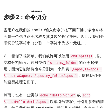
tokenize
步骤 2：
命令切分
当用户在我们的 shell 中输入命令并按下回车键，该命令将
会是一个包含命令名称及其参数的长字符串。因此，我们必
须切分该字符串（分割一个字符串为多个元组）。
咋一看似乎很简单。我们或许可以使用
，以
cmd.split()
空格分割输入。它对类似
的命令起作
ls -a my_folder
用，因为它能够将命令分割为一个列表
[&apos;ls&apos;,
，这样我们便
&apos;-a&apos;, &apos;my_folder&apos;]
能轻易处理它们了。
然而，也有一些类似
或
echo "Hello World"
echo
以单引号或双引号引用参数的情
&apos;Hello World&apos;