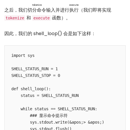
tokenize
execute
之后，我们
切分命令
输入并进行
执行
（我们即将实现
和
函数）。
tokenize
execute
因此，我们的 shell_loop() 会是如下这样：
import sys

SHELL_STATUS_RUN = 1

SHELL_STATUS_STOP = 0

def shell_loop():

    status = SHELL_STATUS_RUN

    while status == SHELL_STATUS_RUN:

        ### 显示命令提示符

        sys.stdout.write(&apos;> &apos;)

        sys.stdout.flush()
