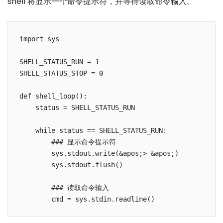
shell 将显示一个命令提示符，并等待读取命令输入。
import sys

SHELL_STATUS_RUN = 1

SHELL_STATUS_STOP = 0

def shell_loop():

    status = SHELL_STATUS_RUN

    while status == SHELL_STATUS_RUN:

        ### 显示命令提示符

        sys.stdout.write(&apos;> &apos;)

        sys.stdout.flush()

        ### 读取命令输入
