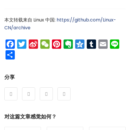
本文转载来自 Linux 中国:
https://github.com/Linux-
CN/archive
Facebook
Twitter
Sina
WeChat
Pinterest
Evernote
Qzone
Tumblr
Emai
Li
Weibo
分
享
分享
对这篇文章感觉如何？