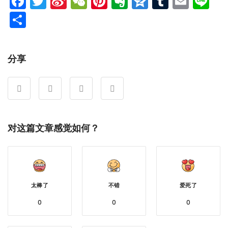
Facebook
Twitter
Sina
WeChat
Pinterest
Evernote
Qzone
Tumblr
Emai
Li
Weibo
分
享
分享
对这篇文章感觉如何？
太棒了
不错
爱死了
0
0
0