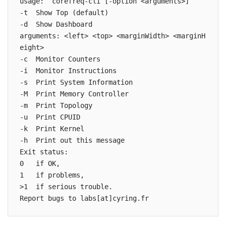
usage:  corefreq-cli [-option <arguments>]

-t  Show Top (default)

-d  Show Dashboard

arguments: <left> <top> <marginWidth> <marginH
eight>

-c  Monitor Counters

-i  Monitor Instructions

-s  Print System Information

-M  Print Memory Controller

-m  Print Topology

-u  Print CPUID

-k  Print Kernel

-h  Print out this message

Exit status:

0   if OK,

1   if problems,

>1  if serious trouble.
