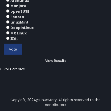
ArchLinux
Manjaro
openSUSE
Fedora
LinuxMint
DeepinLinux
MX Linux
其他
View Results
Polls Archive
Copyleft, 2024@LinuxStory, All rights reserved to the
contributors