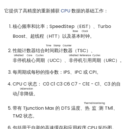
它提供了高精度的重新捕获
CPU
数据的基础工作：
核心频率和比率；SpeedStep（EIST）、Turbo
Base Clock
Boost、超线程（HTT）以及
基本时钟
。
Time Stamp Counter
性能计数器结合
时间戳计数器
（TSC）、
Unhalted Core Cycles
Unhalted Reference Cycles
非停机核心周期
（UCC）、
非停机引用周期
（URC）。
每周期或每秒的指令数：IPS、IPC 或 CPI。
CPU C 状态： C0 C1 C3 C6 C7 - C1E - C1、C3 的自
UnDemotion
动/
非降级
。
Thermal Monitoring
带有 Tjunction Max 的 DTS 温度、
热监测
TM1、
TM2 状态。
包括用于自举的高速缓存和应用程序 CPU 拓扑图。