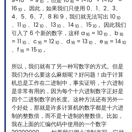
9×16
= 9
，但是 10
= 1×16
+ 1×16
=
10
16
16
。因此，如果我们只使用 0、1、2、3、
10
4、5、6、7、8 和 9，我们就无法写出 10
10
、11
、12
、13
、14
、15
。因此我们
10
10
10
10
10
引入了 6 个新的数字，这样 a
= 10
、b
16
10
16
= 11
、c
= 12
、d
= 13
、e
= 14
10
16
10
16
10
16
10
、f
= 15
。
16
10
所以，我们就有了另一种写数字的方式。但是
我们为什么要这么麻烦呢？好问题！由于计算
机总是工作在二进制中，事实证明，十六进制
是非常有用的，因为每个十六进制数字正好是
四个二进制数字的长度。这种方法还有另外一
个好处，那就是许多计算机的数字都是十六进
制的整数倍，而不是十进制的整数倍。比如，
我在上面的汇编代码中使用的一个数字