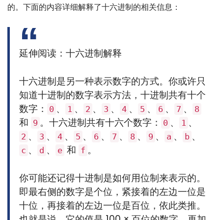
的。下面的内容详细解释了十六进制的相关信息：
延伸阅读：十六进制解释
十六进制是另一种表示数字的方式。你或许只
知道十进制的数字表示方法，十进制共有十个
数字：
、
、
、
、
、
、
、
、
0
1
2
3
4
5
6
7
8
和
。十六进制共有十六个数字：
、
、
9
0
1
、
、
、
、
、
、
、
、
、
、
2
3
4
5
6
7
8
9
a
b
、
、
和
。
c
d
e
f
你可能还记得十进制是如何用位制来表示的。
即最右侧的数字是个位，紧接着的左边一位是
十位，再接着的左边一位是百位，依此类推。
也就是说，它的值是 100 × 百位的数字，再加