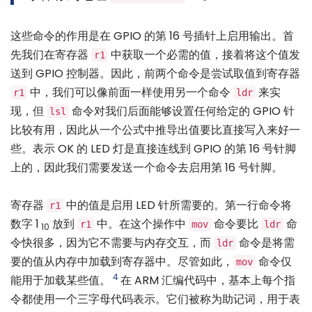
这些命令的作用是在 GPIO 的第 16 号插针上启用输出。首
先我们在寄存器
中获取一个必需的值，接着将这个值发
r1
送到 GPIO 控制器。因此，前两个命令是尝试取值到寄存器
中，我们可以像前面一样使用另一个命令
来实
r1
ldr
现，但
命令对我们后面能够设置任何给定的 GPIO 针
lsl
比较有用，因此从一个公式中推导出值要比直接写入来好一
些。表示 OK 的 LED 灯是直接连线到 GPIO 的第 16 号针脚
上的，因此我们需要发送一个命令去启用第 16 号针脚。
寄存器
中的值是启用 LED 针所需要的。第一行命令将
r1
数字 1
放到
中。在这个操作中
命令要比
命
r1
mov
ldr
10
令快很多，因为它不需要与内存交互，而
命令是将需
ldr
要的值从内存中加载到寄存器中。尽管如此，
命令仅
mov
4
能用于加载某些值。
在 ARM 汇编代码中，基本上每个指
令都使用一个三字母代码表示。它们被称为助记词，用于表