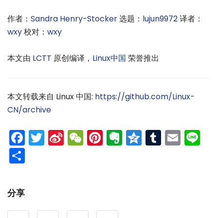
作者：
Sandra Henry-Stocker
选题：
lujun9972
译者：
wxy
校对：
wxy
本文由
LCTT
原创编译，
Linux中国
荣誉推出
本文转载来自 Linux 中国:
https://github.com/Linux-
CN/archive
Facebook
Twitter
Sina
WeChat
Pinterest
Evernote
Qzone
Tumblr
Emai
Li
Weibo
分
享
分享