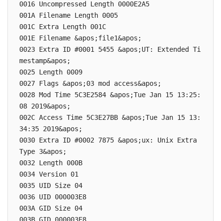
0016 Uncompressed Length 0000E2A5

001A Filename Length 0005

001C Extra Length 001C

001E Filename &apos;file1&apos;

0023 Extra ID #0001 5455 &apos;UT: Extended Ti
mestamp&apos;

0025 Length 0009

0027 Flags &apos;03 mod access&apos;

0028 Mod Time 5C3E2584 &apos;Tue Jan 15 13:25:
08 2019&apos;

002C Access Time 5C3E27BB &apos;Tue Jan 15 13:
34:35 2019&apos;

0030 Extra ID #0002 7875 &apos;ux: Unix Extra 
Type 3&apos;

0032 Length 000B

0034 Version 01

0035 UID Size 04

0036 UID 000003E8

003A GID Size 04

003B GID 000003E8
