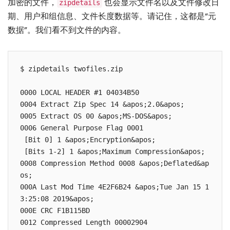
加密的文件，
也会显示文件名以及文件修改日
zipdetails
期、用户和组信息、文件长度数据等。请记住，这都是“元
数据”。我们看不到文件的内容。
$ zipdetails twofiles.zip

0000 LOCAL HEADER #1 04034B50

0004 Extract Zip Spec 14 &apos;2.0&apos;

0005 Extract OS 00 &apos;MS-DOS&apos;

0006 General Purpose Flag 0001

 [Bit 0] 1 &apos;Encryption&apos;

 [Bits 1-2] 1 &apos;Maximum Compression&apos;

0008 Compression Method 0008 &apos;Deflated&ap
os;

000A Last Mod Time 4E2F6B24 &apos;Tue Jan 15 1
3:25:08 2019&apos;

000E CRC F1B115BD

0012 Compressed Length 00002904
