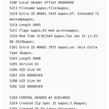
52BF Local Header Offset 00000000

52C3 Filename &apos;file1&apos;

52C8 Extra ID #0001 5455 &apos;UT: Extended Ti
mestamp&apos;

52CA Length 0005

52CC Flags &apos;03 mod access&apos;

52CD Mod Time 5C3E2584 &apos;Tue Jan 15 13:25:
08 2019&apos;

52D1 Extra ID #0002 7875 &apos;ux: Unix Extra 
Type 3&apos;

52D3 Length 000B

52D5 Version 01

52D6 UID Size 04

52D7 UID 000003E8

52DB GID Size 04

52DC GID 000003E8

52E0 CENTRAL HEADER #2 02014B50

52E4 Created Zip Spec 1E &apos;3.0&apos;

52E5 Created OS 03 &apos;Unix&apos;
