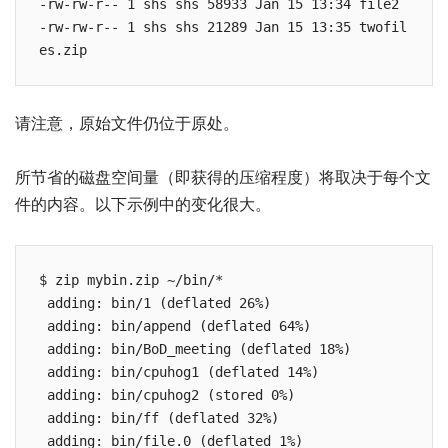
-rw-rw-r-- 1 shs shs 58933 Jan 15 13:34 file2

-rw-rw-r-- 1 shs shs 21289 Jan 15 13:35 twofil
es.zip
请注意，原始文件仍位于原处。
所节省的磁盘空间量（即获得的压缩程度）将取决于每个文
件的内容。以下示例中的变化很大。
$ zip mybin.zip ~/bin/*

 adding: bin/1 (deflated 26%)

 adding: bin/append (deflated 64%)

 adding: bin/BoD_meeting (deflated 18%)

 adding: bin/cpuhog1 (deflated 14%)

 adding: bin/cpuhog2 (stored 0%)

 adding: bin/ff (deflated 32%)

 adding: bin/file.0 (deflated 1%)
