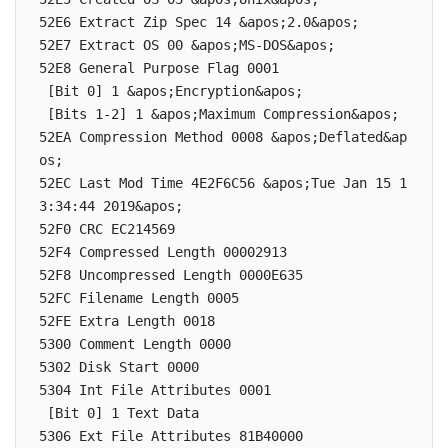
52E6 Extract Zip Spec 14 &apos;2.0&apos;

52E7 Extract OS 00 &apos;MS-DOS&apos;

52E8 General Purpose Flag 0001

 [Bit 0] 1 &apos;Encryption&apos;

 [Bits 1-2] 1 &apos;Maximum Compression&apos;

52EA Compression Method 0008 &apos;Deflated&ap
os;

52EC Last Mod Time 4E2F6C56 &apos;Tue Jan 15 1
3:34:44 2019&apos;

52F0 CRC EC214569

52F4 Compressed Length 00002913

52F8 Uncompressed Length 0000E635

52FC Filename Length 0005

52FE Extra Length 0018

5300 Comment Length 0000

5302 Disk Start 0000

5304 Int File Attributes 0001

 [Bit 0] 1 Text Data

5306 Ext File Attributes 81B40000
