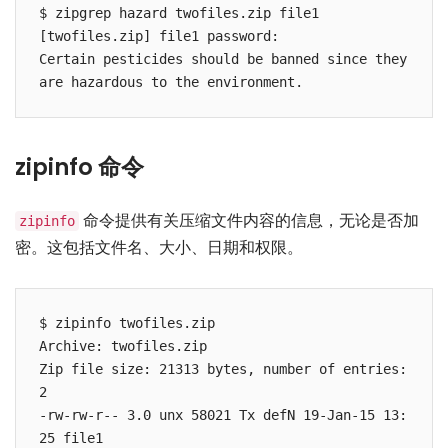
$ zipgrep hazard twofiles.zip file1

[twofiles.zip] file1 password:

Certain pesticides should be banned since they 
are hazardous to the environment.
zipinfo 命令
命令提供有关压缩文件内容的信息，无论是否加
zipinfo
密。这包括文件名、大小、日期和权限。
$ zipinfo twofiles.zip

Archive: twofiles.zip

Zip file size: 21313 bytes, number of entries: 
2

-rw-rw-r-- 3.0 unx 58021 Tx defN 19-Jan-15 13:
25 file1
