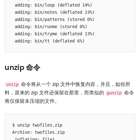
 adding: bin/loop (deflated 14%)

 adding: bin/notes (deflated 23%)

 adding: bin/patterns (stored 0%)

 adding: bin/runme (stored 0%)

 adding: bin/tryme (deflated 13%)

 adding: bin/tt (deflated 6%)
unzip 命令
命令将从一个 zip 文件中恢复内容，并且，如你所
unzip
料，原来的 zip 文件还保留在那里，而类似的
命令
gunzip
将仅保留未压缩的文件。
$ unzip twofiles.zip

Archive: twofiles.zip

 inflating: file1
