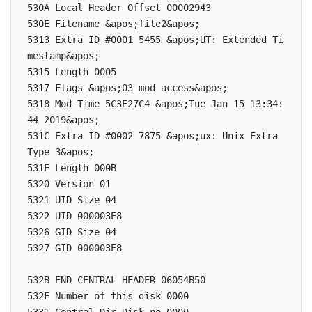
530A Local Header Offset 00002943

530E Filename &apos;file2&apos;

5313 Extra ID #0001 5455 &apos;UT: Extended Ti
mestamp&apos;

5315 Length 0005

5317 Flags &apos;03 mod access&apos;

5318 Mod Time 5C3E27C4 &apos;Tue Jan 15 13:34:
44 2019&apos;

531C Extra ID #0002 7875 &apos;ux: Unix Extra 
Type 3&apos;

531E Length 000B

5320 Version 01

5321 UID Size 04

5322 UID 000003E8

5326 GID Size 04

5327 GID 000003E8

532B END CENTRAL HEADER 06054B50

532F Number of this disk 0000
