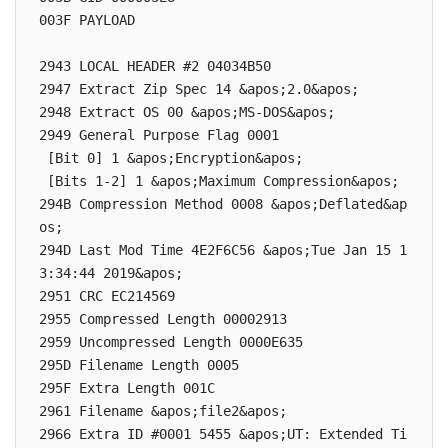
003F PAYLOAD

2943 LOCAL HEADER #2 04034B50

2947 Extract Zip Spec 14 &apos;2.0&apos;

2948 Extract OS 00 &apos;MS-DOS&apos;

2949 General Purpose Flag 0001

 [Bit 0] 1 &apos;Encryption&apos;

 [Bits 1-2] 1 &apos;Maximum Compression&apos;

294B Compression Method 0008 &apos;Deflated&ap
os;

294D Last Mod Time 4E2F6C56 &apos;Tue Jan 15 1
3:34:44 2019&apos;

2951 CRC EC214569

2955 Compressed Length 00002913

2959 Uncompressed Length 0000E635

295D Filename Length 0005

295F Extra Length 001C

2961 Filename &apos;file2&apos;

2966 Extra ID #0001 5455 &apos;UT: Extended Ti