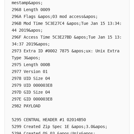
mestamp&apos;

2968 Length 0009

296A Flags &apos;03 mod access&apos;

296B Mod Time 5C3E27C4 &apos;Tue Jan 15 13:34:
44 2019&apos;

296F Access Time 5C3E27BD &apos;Tue Jan 15 13:
34:37 2019&apos;

2973 Extra ID #0002 7875 &apos;ux: Unix Extra 
Type 3&apos;

2975 Length 000B

2977 Version 01

2978 UID Size 04

2979 UID 000003E8

297D GID Size 04

297E GID 000003E8

2982 PAYLOAD

5295 CENTRAL HEADER #1 02014B50

5299 Created Zip Spec 1E &apos;3.0&apos;

529A Created OS 03 &apos;Unix&apos;
