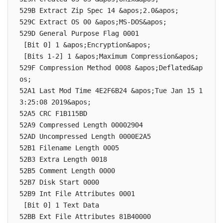
529B Extract Zip Spec 14 &apos;2.0&apos;

529C Extract OS 00 &apos;MS-DOS&apos;

529D General Purpose Flag 0001

 [Bit 0] 1 &apos;Encryption&apos;

 [Bits 1-2] 1 &apos;Maximum Compression&apos;

529F Compression Method 0008 &apos;Deflated&ap
os;

52A1 Last Mod Time 4E2F6B24 &apos;Tue Jan 15 1
3:25:08 2019&apos;

52A5 CRC F1B115BD

52A9 Compressed Length 00002904

52AD Uncompressed Length 0000E2A5

52B1 Filename Length 0005

52B3 Extra Length 0018

52B5 Comment Length 0000

52B7 Disk Start 0000

52B9 Int File Attributes 0001

 [Bit 0] 1 Text Data

52BB Ext File Attributes 81B40000
