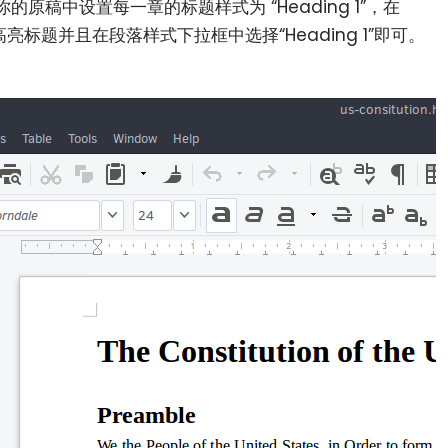
原稿中设置每一章的标题样式为 “Heading 1”，在
需要高亮标题并且在段落样式下拉框中选择“Heading 1”即可。
小白观察：Let&apos;s Encrpt 正
更开放的分布式事务 | Fe
过渡到 ISRG Root
升级，更名为 Seata