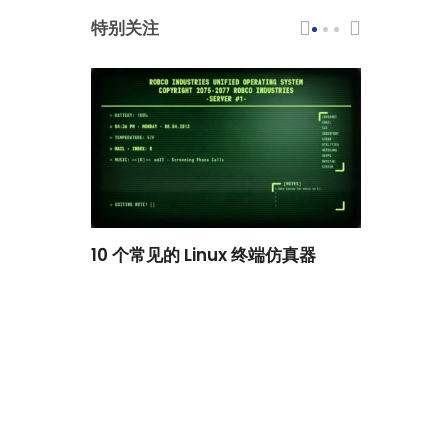
特别关注
scar 品牌
10 个常见的 Linux 终端仿真器
小白观察：Le
过渡到 ISRG