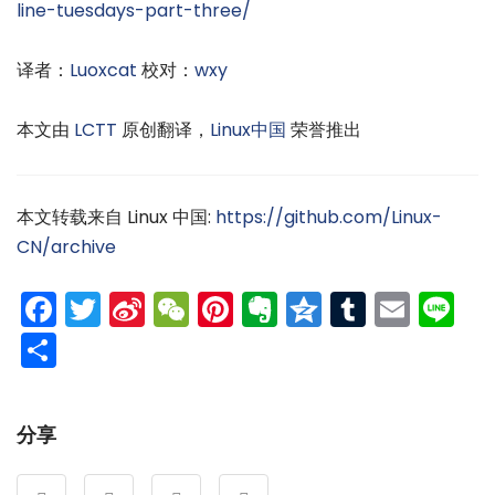
line-tuesdays-part-three/
译者：
Luoxcat
校对：
wxy
本文由
LCTT
原创翻译，
Linux中国
荣誉推出
本文转载来自 Linux 中国:
https://github.com/Linux-
CN/archive
Facebook
Twitter
Sina
WeChat
Pinterest
Evernote
Qzone
Tumblr
Emai
Li
Weibo
分
享
分享