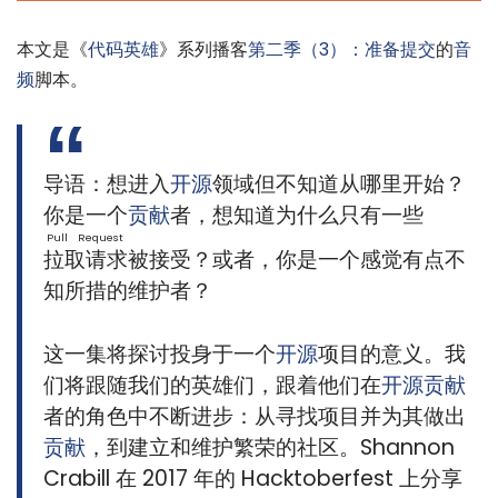
本文是《
代码英雄
》系列播客
第二季（3）：准备提交
的
音
频
脚本。
导语：想进入
开源
领域但不知道从哪里开始？
你是一个
贡献
者，想知道为什么只有一些
Pull Request
拉取请求
被接受？或者，你是一个感觉有点不
知所措的维护者？
这一集将探讨投身于一个
开源
项目的意义。我
们将跟随我们的英雄们，跟着他们在
开源
贡献
者的角色中不断进步：从寻找项目并为其做出
贡献
，到建立和维护繁荣的社区。Shannon
Crabill 在 2017 年的 Hacktoberfest 上分享