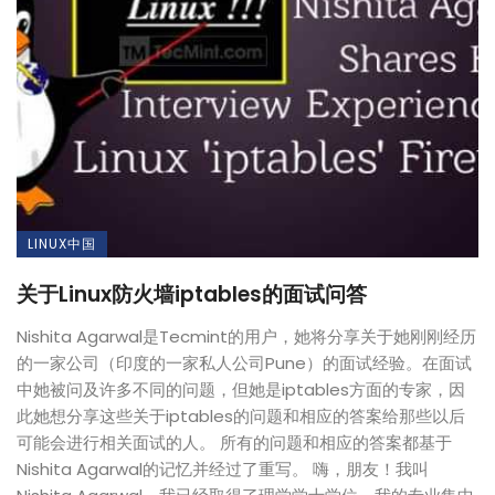
LINUX中国
关于Linux防火墙iptables的面试问答
Nishita Agarwal是Tecmint的用户，她将分享关于她刚刚经历
的一家公司（印度的一家私人公司Pune）的面试经验。在面试
中她被问及许多不同的问题，但她是iptables方面的专家，因
此她想分享这些关于iptables的问题和相应的答案给那些以后
可能会进行相关面试的人。 所有的问题和相应的答案都基于
Nishita Agarwal的记忆并经过了重写。 嗨，朋友！我叫