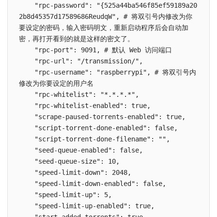
    "rpc-password": "{525a44ba546f85ef59189a20
2b8d45357d17589686ReudqW", # 将双引号内修改为你
要设定的密码，输入密码明文，重新启动程序后会自动加
密，再打开看到的就是这样的密文了。

    "rpc-port": 9091, # 默认 Web 访问端口

    "rpc-url": "/transmission/",

    "rpc-username": "raspberrypi", # 将双引号内
修改为你要设定的用户名

    "rpc-whitelist": "*.*.*.*",

    "rpc-whitelist-enabled": true,

    "scrape-paused-torrents-enabled": true,

    "script-torrent-done-enabled": false,

    "script-torrent-done-filename": "",

    "seed-queue-enabled": false,

    "seed-queue-size": 10,

    "speed-limit-down": 2048,

    "speed-limit-down-enabled": false,

    "speed-limit-up": 5,

    "speed-limit-up-enabled": true,
