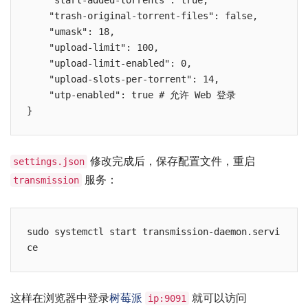
    "start-added-torrents": true,

    "trash-original-torrent-files": false,

    "umask": 18,

    "upload-limit": 100,

    "upload-limit-enabled": 0,

    "upload-slots-per-torrent": 14,

    "utp-enabled": true # 允许 Web 登录

修改完成后，保存配置文件，重启
settings.json
服务：
transmission
sudo systemctl start transmission-daemon.servi
这样在浏览器中登录
树莓派
就可以访问
ip:9091