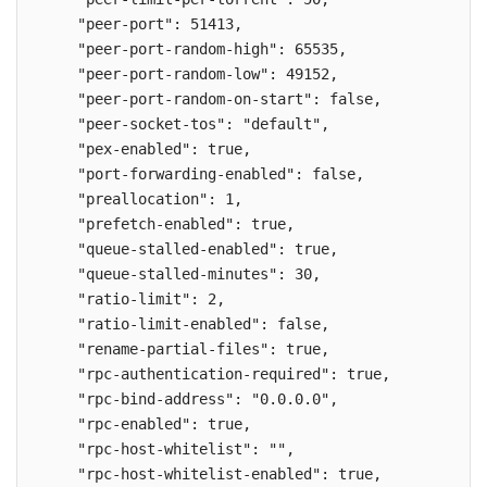
    "peer-port": 51413,

    "peer-port-random-high": 65535,

    "peer-port-random-low": 49152,

    "peer-port-random-on-start": false,

    "peer-socket-tos": "default",

    "pex-enabled": true,

    "port-forwarding-enabled": false,

    "preallocation": 1,

    "prefetch-enabled": true,

    "queue-stalled-enabled": true,

    "queue-stalled-minutes": 30,

    "ratio-limit": 2,

    "ratio-limit-enabled": false,

    "rename-partial-files": true,

    "rpc-authentication-required": true,

    "rpc-bind-address": "0.0.0.0",

    "rpc-enabled": true,

    "rpc-host-whitelist": "",

    "rpc-host-whitelist-enabled": true,
