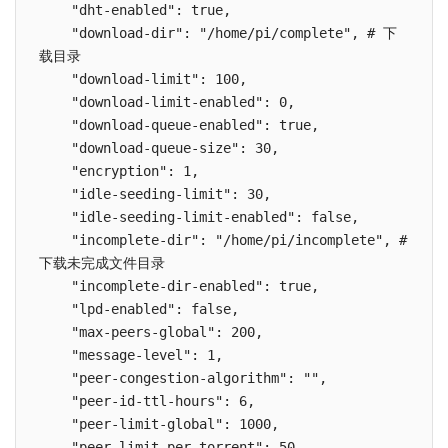
    "dht-enabled": true,

    "download-dir": "/home/pi/complete", # 下
载目录 

    "download-limit": 100,

    "download-limit-enabled": 0,

    "download-queue-enabled": true,

    "download-queue-size": 30,

    "encryption": 1,

    "idle-seeding-limit": 30,

    "idle-seeding-limit-enabled": false,

    "incomplete-dir": "/home/pi/incomplete", # 
下载未完成文件目录

    "incomplete-dir-enabled": true,

    "lpd-enabled": false,

    "max-peers-global": 200,

    "message-level": 1,

    "peer-congestion-algorithm": "",

    "peer-id-ttl-hours": 6,

    "peer-limit-global": 1000,

    "peer-limit-per-torrent": 50,
