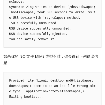
nc&apos;

Synchronizing writes on device `/dev/sdb&apos;

`bootiso&apos; took 303 seconds to write ISO t
o USB device with `rsync&apos; method.

ISO succesfully unmounted.

USB device succesfully unmounted.

USB device succesfully ejected.

如果你的 ISO 文件 MIME 类型不对，你会得到下列错误信
息：
Provided file `bionic-desktop-amd64.iso&apos; 
doesn&apos;t seem to be an iso file (wrong mim
e type: `application/octet-stream&apos;).
