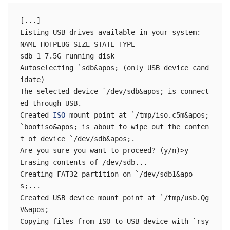
[...]

Listing USB drives available in your system:

NAME HOTPLUG SIZE STATE TYPE

sdb 1 7.5G running disk

Autoselecting `sdb&apos; (only USB device cand
idate)

The selected device `/dev/sdb&apos; is connect
ed through USB.

Created 
ISO
 mount point at `/tmp/iso.c5m&apos;

`bootiso&apos; is about to wipe out the conten
t of device `/dev/sdb&apos;.

Are you sure you want to proceed? (y/n)>y

Erasing contents of /dev/sdb...

Creating FAT32 partition on `/dev/sdb1&apo
s;...

Created USB device mount point at `/tmp/usb.Qg
V&apos;

Copying files from ISO to USB device with `rsy