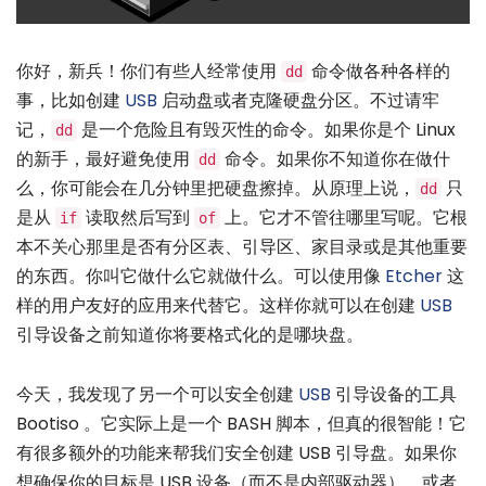
你好，新兵！你们有些人经常使用
命令做各种各样的
dd
事，比如创建
USB
启动盘或者克隆硬盘分区。不过请牢
记，
是一个危险且有毁灭性的命令。如果你是个 Linux
dd
的新手，最好避免使用
命令。如果你不知道你在做什
dd
么，你可能会在几分钟里把硬盘擦掉。从原理上说，
只
dd
是从
读取然后写到
上。它才不管往哪里写呢。它根
if
of
本不关心那里是否有分区表、引导区、家目录或是其他重要
的东西。你叫它做什么它就做什么。可以使用像
Etcher
这
样的用户友好的应用来代替它。这样你就可以在创建
USB
引导设备之前知道你将要格式化的是哪块盘。
今天，我发现了另一个可以安全创建
USB
引导设备的工具
Bootiso 。它实际上是一个 BASH 脚本，但真的很智能！它
有很多额外的功能来帮我们安全创建 USB 引导盘。如果你
想确保你的目标是 USB 设备（而不是内部驱动器），或者