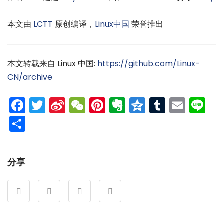
本文由
LCTT
原创编译，
Linux中国
荣誉推出
本文转载来自 Linux 中国:
https://github.com/Linux-
CN/archive
Facebook
Twitter
Sina
WeChat
Pinterest
Evernote
Qzone
Tumblr
Emai
Li
Weibo
分
享
分享