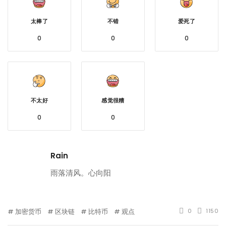
太棒了
不错
爱死了
0
0
0
不太好
感觉很糟
0
0
Rain
雨落清风。心向阳
加密货币
区块链
比特币
观点
0
1150