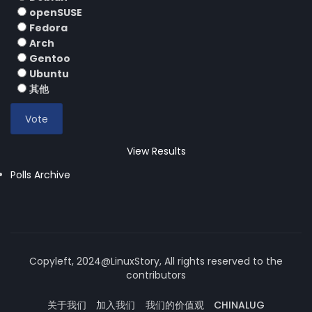
openSUSE
Fedora
Arch
Gentoo
Ubuntu
其他
View Results
Polls Archive
Copyleft, 2024@LinuxStory, All rights reserved to the
contributors
关于我们
加入我们
我们的价值观
CHINALUG