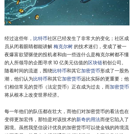
经过这些年，
比特币
社区已经发生了非常大的变化；社区成
员从闭着眼睛都能讲解
梅克尔树
的技术迷们，变成了被一
夜爆富欲望驱使的投机者和由一些连什么是梅克尔树都不懂
的人所领导的企图寻求 10 亿美元估值的
区块链
初创公司。
随着时间的流逝，围绕
比特币
和其它
加密货币
形成了一股热
潮，他们认为
比特币
和其它
加密货币
远比实际的更重要；他
们相信常见的货币（法定货币）正在成为过去，而
加密货币
将从根本上改变世界经济。
每一年他们的队伍都在壮大，而他们对加密货币的看法也在
变得更加宏伟，那怕是对该技术的
新奇的用法
而使它陷入了
困境。虽然我坚信设计优良的加密货币可以使金钱的跨境流