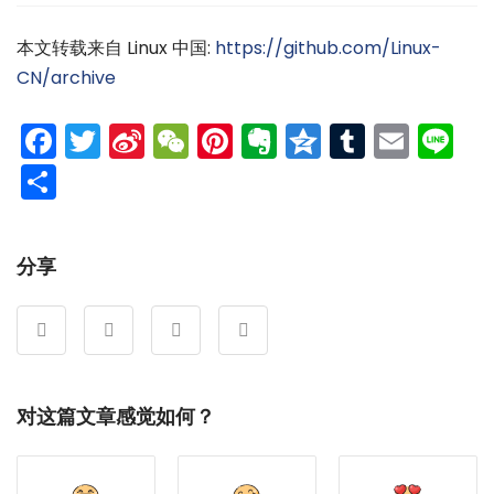
本文转载来自 Linux 中国:
https://github.com/Linux-
CN/archive
Facebook
Twitter
Sina
WeChat
Pinterest
Evernote
Qzone
Tumblr
Emai
Li
Weibo
分
享
分享
对这篇文章感觉如何？