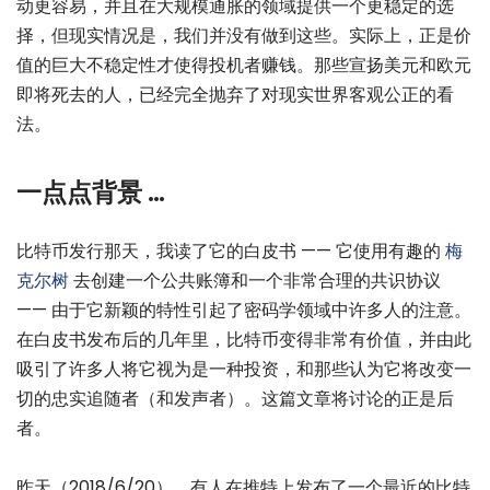
动更容易，并且在大规模通胀的领域提供一个更稳定的选
择，但现实情况是，我们并没有做到这些。实际上，正是价
值的巨大不稳定性才使得投机者赚钱。那些宣扬美元和欧元
即将死去的人，已经完全抛弃了对现实世界客观公正的看
法。
一点点背景 …
比特币发行那天，我读了它的白皮书 —— 它使用有趣的
梅
克尔树
去创建一个公共账簿和一个非常合理的共识协议
—— 由于它新颖的特性引起了密码学领域中许多人的注意。
在白皮书发布后的几年里，比特币变得非常有价值，并由此
吸引了许多人将它视为是一种投资，和那些认为它将改变一
切的忠实追随者（和发声者）。这篇文章将讨论的正是后
者。
昨天（2018/6/20），有人在推特上发布了一个最近的比特