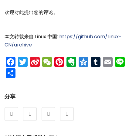
欢迎对此提出您的评论。
本文转载来自 Linux 中国:
https://github.com/Linux-
CN/archive
Facebook
Twitter
Sina
WeChat
Pinterest
Evernote
Qzone
Tumblr
Emai
Li
Weibo
分
享
分享