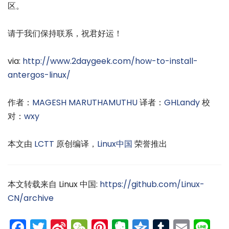
区。
请于我们保持联系，祝君好运！
via:
http://www.2daygeek.com/how-to-install-
antergos-linux/
作者：
MAGESH MARUTHAMUTHU
译者：
GHLandy
校
对：
wxy
本文由
LCTT
原创编译，
Linux中国
荣誉推出
本文转载来自 Linux 中国:
https://github.com/Linux-
CN/archive
Facebook
Twitter
Sina
WeChat
Pinterest
Evernote
Qzone
Tumblr
Emai
Li