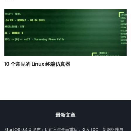
10 个常见的 Linux 终端仿真器
小
最新文章
StartOS 0.4.0 发布：历时六年全面重写，引入 LXC、新网络栈与