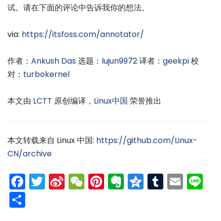
试。请在下面的评论中告诉我你的想法。
via:
https://itsfoss.com/annotator/
作者：
Ankush Das
选题：
lujun9972
译者：
geekpi
校
对：
turbokernel
本文由
LCTT
原创编译，
Linux中国
荣誉推出
本文转载来自 Linux 中国:
https://github.com/Linux-
CN/archive
Facebook
Twitter
Sina
WeChat
Pinterest
Evernote
Qzone
Tumblr
Emai
Li
Weibo
分
享