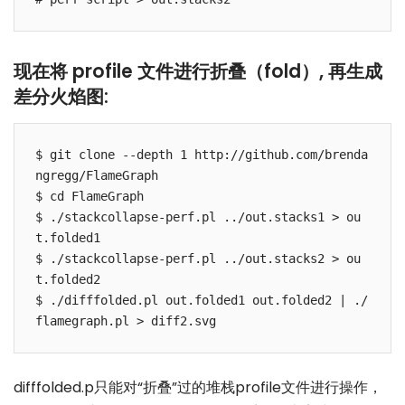
现在将 profile 文件进行折叠（fold）, 再生成
差分火焰图:
$ git clone --depth 1 http://github.com/brenda
ngregg/FlameGraph

$ cd FlameGraph

$ ./stackcollapse-perf.pl ../out.stacks1 > ou
t.folded1

$ ./stackcollapse-perf.pl ../out.stacks2 > ou
t.folded2

$ ./difffolded.pl out.folded1 out.folded2 | ./
difffolded.p只能对“折叠”过的堆栈profile文件进行操作，