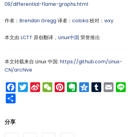
09/differential-flame-graphs.html
作者：
Brendan Gregg
译者：
coloka
校对：
wxy
本文由
LCTT
原创翻译，
Linux中国
荣誉推出
本文转载来自 Linux 中国:
https://github.com/Linux-
CN/archive
Facebook
Twitter
Sina
WeChat
Pinterest
Evernote
Qzone
Tumblr
Emai
Li
Weibo
分
享
分享