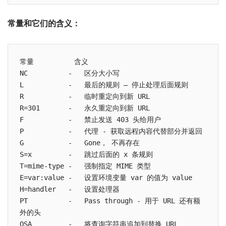
常量和它们的含义：
常量          含义

NC          -   区分大小写

L           -   最后的规则 – 停止处理后面规则

R           -   临时重定向到新 URL

R=301       -   永久重定向到新 URL

F           -   禁止发送 403 头给用户

P           -   代理 - 获取远程内容代替部分并返回

G           -   Gone， 不再存在

S=x         -   跳过后面的 x 条规则

T=mime-type -   强制指定 MIME 类型

E=var:value -   设置环境变量 var 的值为 value

H=handler   -   设置处理器

PT          -   Pass through - 用于 URL 还有额
外的头
