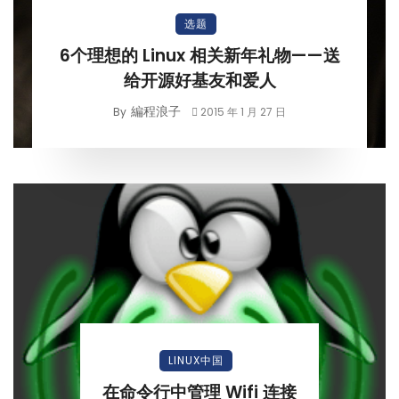
选题
6个理想的 Linux 相关新年礼物——送
给开源好基友和爱人
編程浪子
By
2015 年 1 月 27 日
LINUX中国
在命令行中管理 Wifi 连接