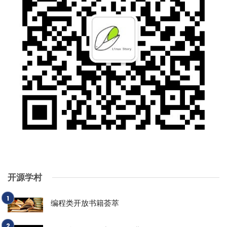
开源学村
编程类开放书籍荟萃