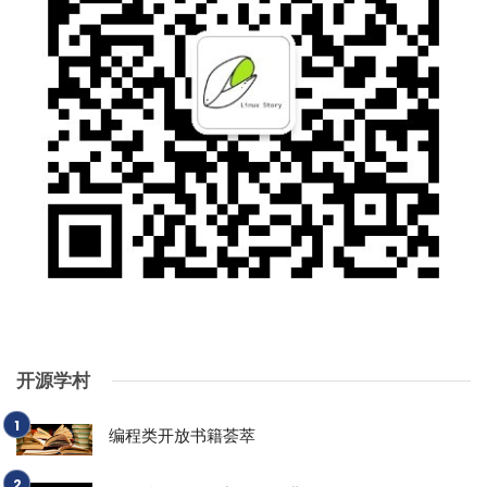
开源学村
编程类开放书籍荟萃