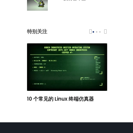
特别关注
scar 品牌
10 个常见的 Linux 终端仿真器
小白观察：Le
过渡到 ISRG