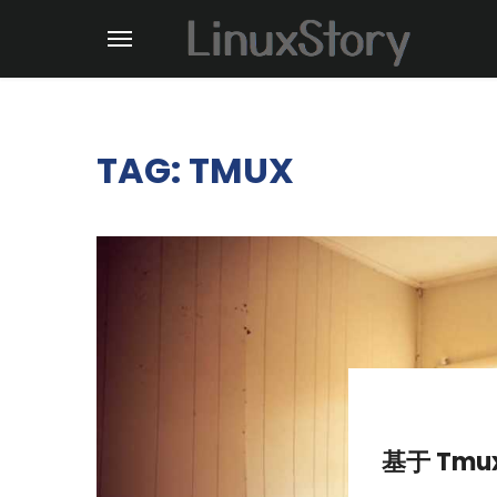
TAG: TMUX
基于 Tm