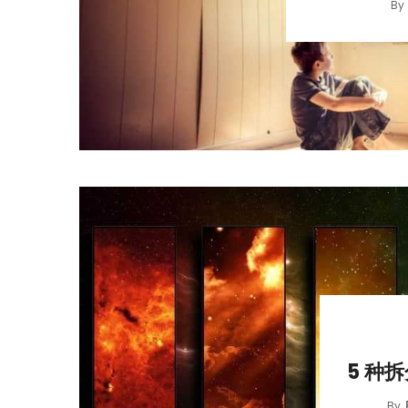
By
5 种拆
By