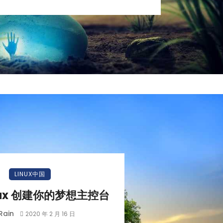
小白观察：Let&apos;s Encrpt 正
更开放的分布式事务 | Fe
LINUX中国
过渡到 ISRG Root
升级，更名为 Seata
ux 创建你的梦想主控台
Rain
2020 年 2 月 16 日