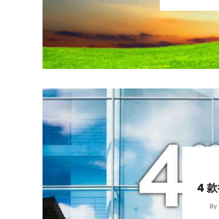
4 
By