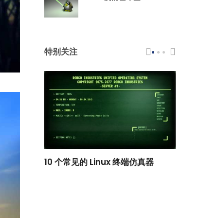
特别关注
scar 品牌
10 个常见的 Linux 终端仿真器
小白观察：Le
过渡到 ISRG