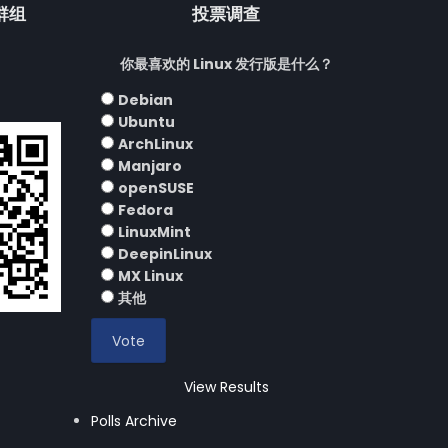
流群组
投票调查
你最喜欢的 Linux 发行版是什么？
Debian
Ubuntu
ArchLinux
Manjaro
openSUSE
Fedora
LinuxMint
DeepinLinux
MX Linux
其他
View Results
Polls Archive