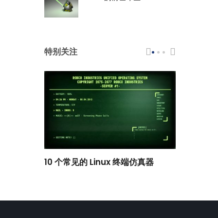
特别关注
scar 品牌
10 个常见的 Linux 终端仿真器
小白观察：Le
过渡到 ISRG