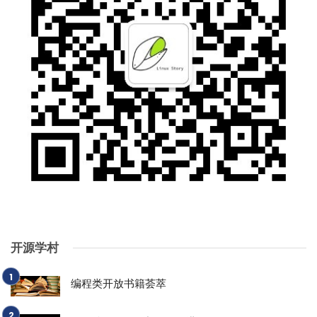
开源学村
编程类开放书籍荟萃