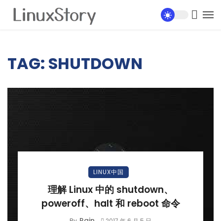
TAG: SHUTDOWN
LINUX中国
理解 Linux 中的 shutdown、
poweroff、halt 和 reboot 命令
Rain
By
2017 年 6 月 5 日