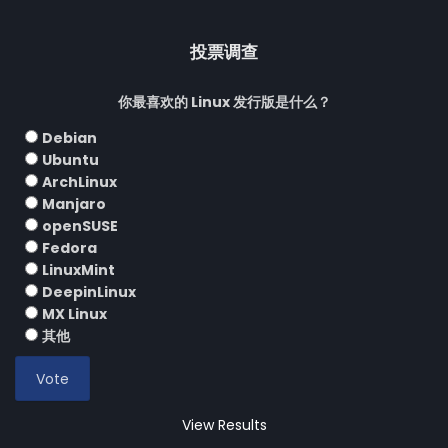
投票调查
你最喜欢的 Linux 发行版是什么？
Debian
Ubuntu
ArchLinux
Manjaro
openSUSE
Fedora
LinuxMint
DeepinLinux
MX Linux
其他
View Results