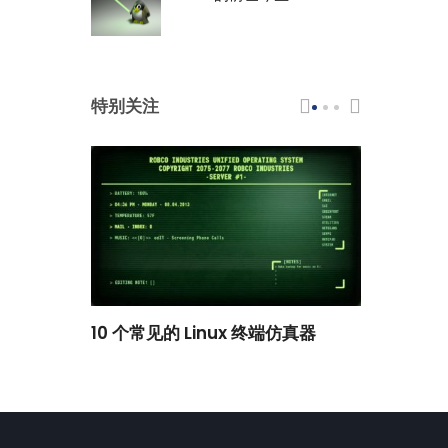
特别关注
scar 品牌
10 个常见的 Linux 终端仿真器
小白观察：Le
过渡到 ISRG