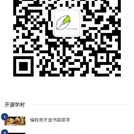
开源学村
编程类开放书籍荟萃