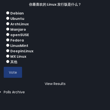
你最喜欢的 Linux 发行版是什么？
Debian
Ubuntu
ArchLinux
Manjaro
openSUSE
Fedora
LinuxMint
DeepinLinux
MX Linux
其他
View Results
Polls Archive