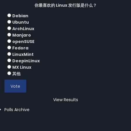
你最喜欢的 Linux 发行版是什么？
Debian
Ubuntu
ArchLinux
Manjaro
openSUSE
Fedora
LinuxMint
DeepinLinux
MX Linux
其他
View Results
Polls Archive