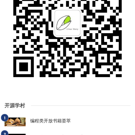
开源学村
编程类开放书籍荟萃