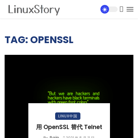
TAG: OPENSSL
LINUX中国
用 OpenSSL 替代 Telnet
Rain
By
2021 年 5 月 11 日