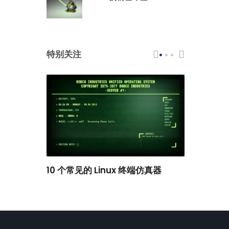
特别关注
scar 品牌
10 个常见的 Linux 终端仿真器
小白观察：Le
过渡到 ISRG