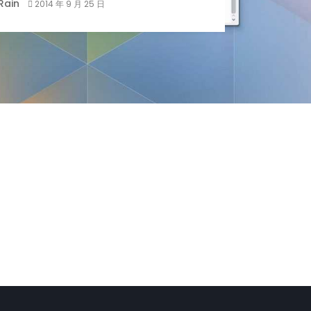
Rain
2014 年 9 月 25 日
小白观察：Let&apos;s Encrpt 正
更开放的分布式事务 | Fe
过渡到 ISRG Root
升级，更名为 Seata