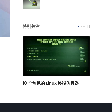
特别关注
scar 品牌
10 个常见的 Linux 终端仿真器
小白观察：Le
过渡到 ISRG