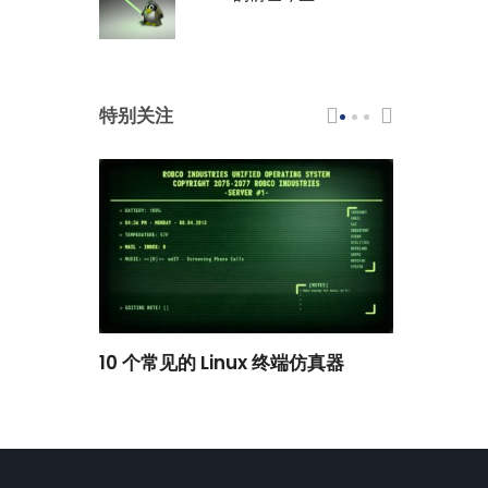
特别关注
scar 品牌
10 个常见的 Linux 终端仿真器
小白观察：Le
过渡到 ISRG