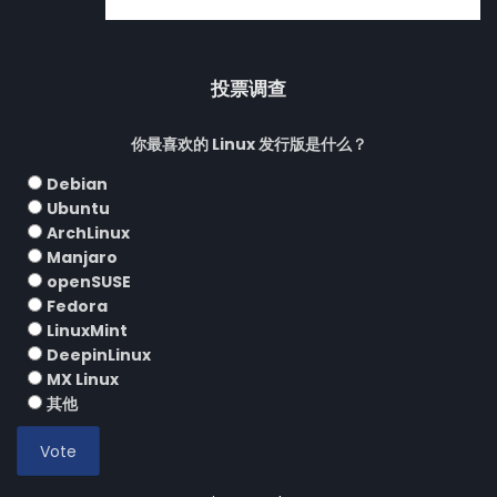
投票调查
你最喜欢的 Linux 发行版是什么？
Debian
Ubuntu
ArchLinux
Manjaro
openSUSE
Fedora
LinuxMint
DeepinLinux
MX Linux
其他