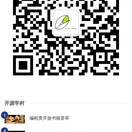
开源学村
编程类开放书籍荟萃