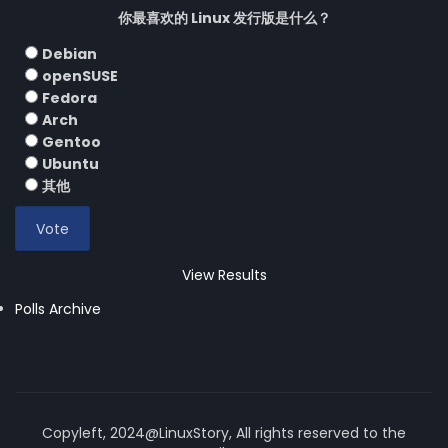
你最喜欢的 Linux 发行版是什么？
Debian
openSUSE
Fedora
Arch
Gentoo
Ubuntu
其他
View Results
Polls Archive
Copyleft, 2024@LinuxStory, All rights reserved to the