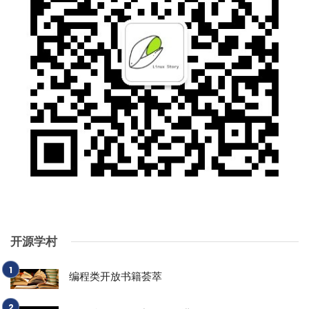
开源学村
编程类开放书籍荟萃