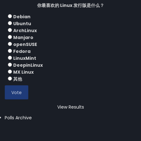
你最喜欢的 Linux 发行版是什么？
Debian
Ubuntu
ArchLinux
Manjaro
openSUSE
Fedora
LinuxMint
DeepinLinux
MX Linux
其他
View Results
Polls Archive