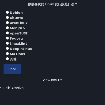
你最喜欢的 Linux 发行版是什么？
Debian
Ubuntu
ArchLinux
Manjaro
openSUSE
Fedora
LinuxMint
DeepinLinux
MX Linux
其他
View Results
Polls Archive