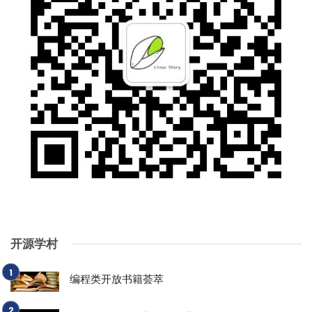
开源学村
编程类开放书籍荟萃