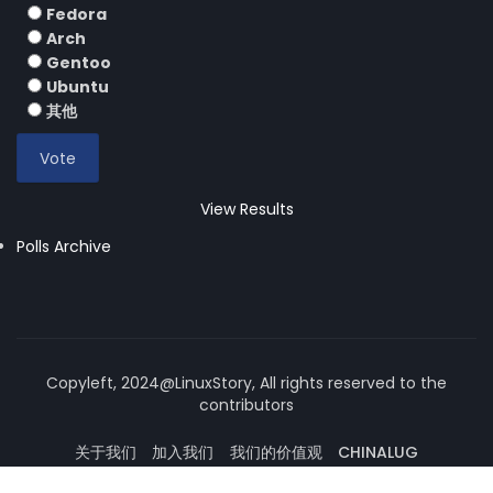
Fedora
Arch
Gentoo
Ubuntu
其他
View Results
Polls Archive
Copyleft, 2024@LinuxStory, All rights reserved to the
contributors
关于我们
加入我们
我们的价值观
CHINALUG
操作系统论坛