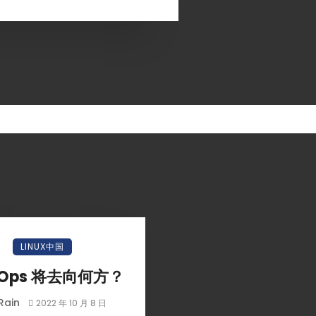
小白观察：Let&apos;s Encrpt 正
更开放的分布式事务 | Fe
LINUX中国
过渡到 ISRG Root
升级，更名为 Seata
vOps 将去向何方？
Rain
2022 年 10 月 8 日