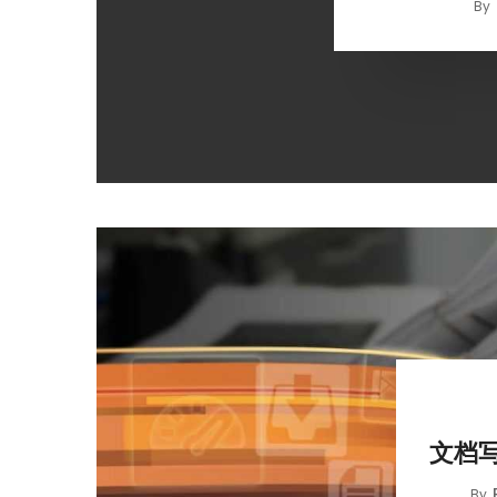
By
文档写
By