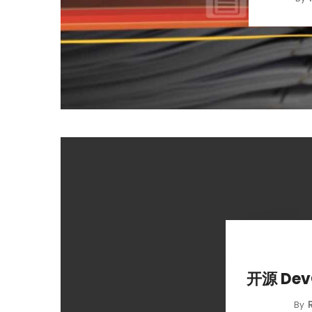
开源 De
By