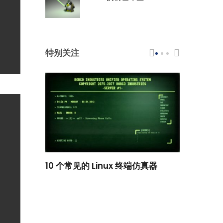
特别关注
scar 品牌
10 个常见的 Linux 终端仿真器
小白观察：Le
过渡到 ISRG