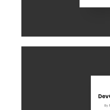
De
By