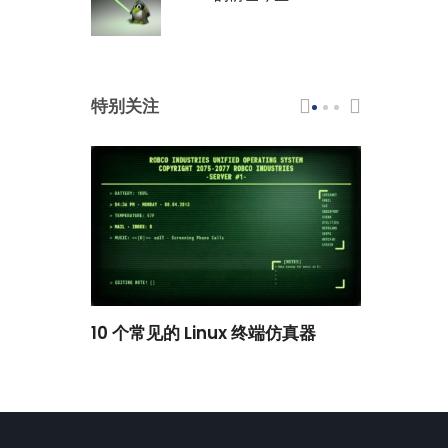
特别关注
scar 品牌
10 个常见的 Linux 终端仿真器
小白观察：Le
过渡到 ISRG