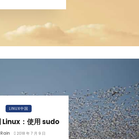
小白观察：Let&apos;s Encrpt 正
更开放的分布式事务 | Fe
LINUX中国
过渡到 ISRG Root
升级，更名为 Seata
Linux：使用 sudo
Rain
2018 年 7 月 9 日