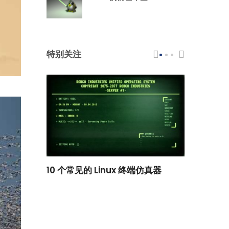
特别关注
scar 品牌
10 个常见的 Linux 终端仿真器
小白观察：Le
过渡到 ISRG