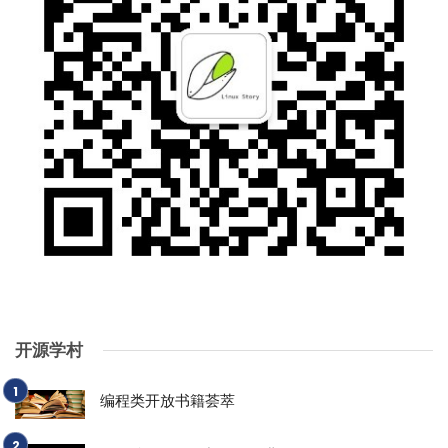
开源学村
编程类开放书籍荟萃