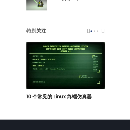
特别关注
scar 品牌
10 个常见的 Linux 终端仿真器
小白观察：Le
过渡到 ISRG