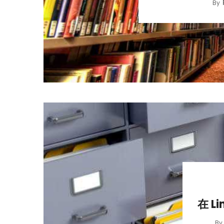
By
在 Li
B