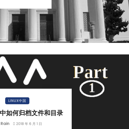
小白观察：Let&apos;s Encrpt 正
更开放的分布式事务 | Fe
LINUX中国
过渡到 ISRG Root
升级，更名为 Seata
ux 中如何归档文件和目录
Rain
y
2018 年 6 月 1 日