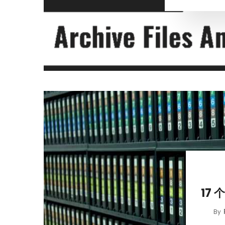
17 
By