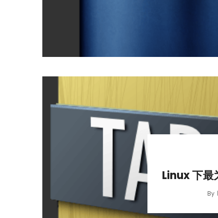
Linux 
By