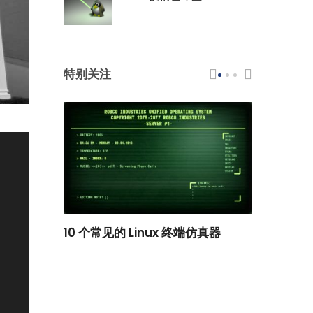
特别关注
scar 品牌
10 个常见的 Linux 终端仿真器
小白观察：Le
过渡到 ISRG