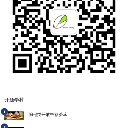
开源学村
编程类开放书籍荟萃