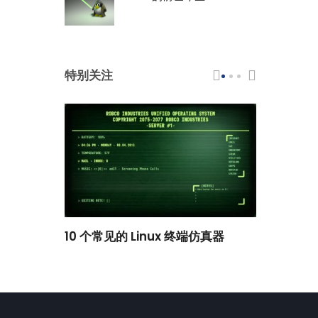
特别关注
scar 品牌
10 个常见的 Linux 终端仿真器
小白观察：Le
过渡到 ISRG