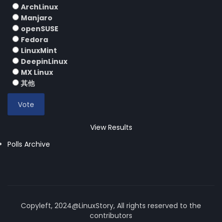
ArchLinux
Manjaro
openSUSE
Fedora
LinuxMint
DeepinLinux
MX Linux
其他
View Results
Polls Archive
Copyleft, 2024@LinuxStory, All rights reserved to the
contributors