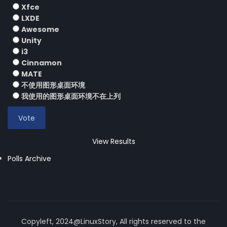
Xfce
LXDE
Awesome
Unity
i3
Cinnamon
MATE
不使用图形桌面环境
我使用的图形桌面环境不在上列
View Results
Polls Archive
Copyleft, 2024@LinuxStory, All rights reserved to the